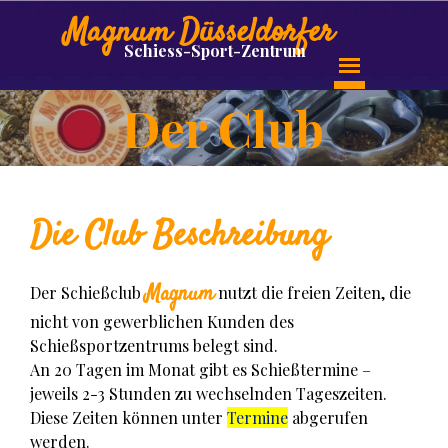
Magnum Düsseldorfer
Schiess-Sport-Zentrum
Der Club
Die Club Beschreibung
Magnum
Der Schießclub
nutzt die freien Zeiten, die
nicht von gewerblichen Kunden des
Schießsportzentrums belegt sind.
An 20 Tagen im Monat gibt es Schießtermine –
jeweils 2-3 Stunden zu wechselnden Tageszeiten.
Diese Zeiten können unter
Termine
abgerufen
werden.